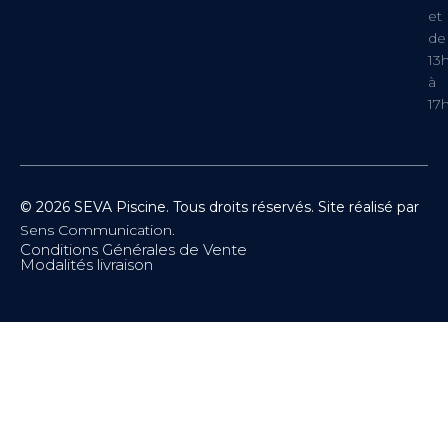
et
de
13
à
17
© 2026 SEVA Piscine. Tous droits réservés. Site réalisé par
Sens Communication.
Conditions Générales de Vente
Modalités livraison