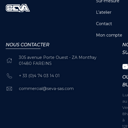
Sur-mesure
L’atelier
Contact
Mon compte
NOUS CONTACTER
N
S
305 avenue Porte Ouest - ZA Montfray
01480 FAREINS
+ 33 (0)4 74 03 14 01
O
B
commercial@seva-sas.com
Lu
au
Ve
8h
à
12