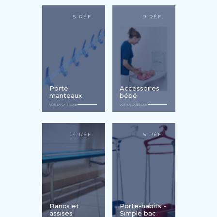
5 RÉF.
9 RÉF.
Porte
Accessoires
manteaux
bébé
VOIR LA CATÉGORIE
VOIR LA CATÉGORIE
14 RÉF.
5 RÉF.
Bancs et
Porte-habits -
assises
Simple bac