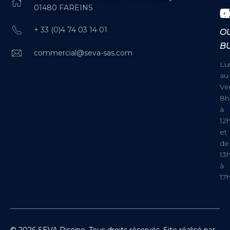
01480 FAREINS
+ 33 (0)4 74 03 14 01
O
B
commercial@seva-sas.com
Lu
au
Ve
8h
à
12
et
de
13
à
17