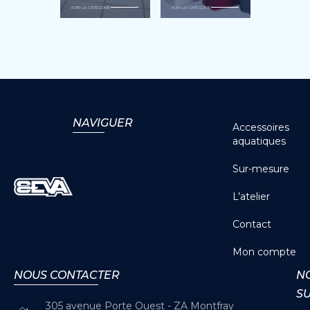
VOIR LA CATÉGORIE
VOIR LA CATÉGORIE
NAVIGUER
Accessoires
aquatiques
Sur-mesure
L’atelier
Contact
Mon compte
NOUS CONTACTER
N
S
305 avenue Porte Ouest - ZA Montfray