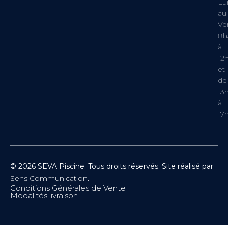
Lu
au
Ve
8h
à
12
et
de
13
à
17
© 2026 SEVA Piscine. Tous droits réservés. Site réalisé par
Sens Communication.
Conditions Générales de Vente
Modalités livraison