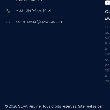
+ 33 (0)4 74 03 14 01
O
B
commercial@seva-sas.com
Lu
au
Ve
8h
à
12
et
de
13
à
17
© 2026 SEVA Piscine. Tous droits réservés. Site réalisé par